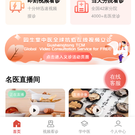
即刻视频看诊
当天分院看诊
十分钟迅速视频
全国42家分院
接诊
4000+名医坐诊
在线
名医直播间
客服
正在直播
直播录像
大咖医生为你讲解治胃病
大咖医生为你讲解治胃病
首页
视频看诊
学中医
个人中心